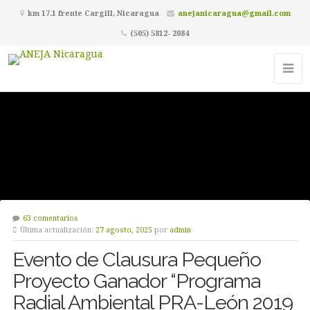
km 17.1 frente Cargill, Nicaragua
anejanicaragua@gmail.com
(505) 5812- 2084
63 comentarios
Última actualización:
27 agosto, 2025
por
admin
Evento de Clausura Pequeño
Proyecto Ganador “Programa
Radial Ambiental PRA-León 2019