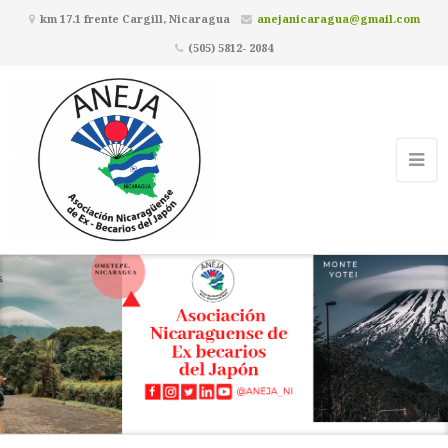
km 17.1 frente Cargill, Nicaragua
anejanicaragua@gmail.com
(505) 5812- 2084